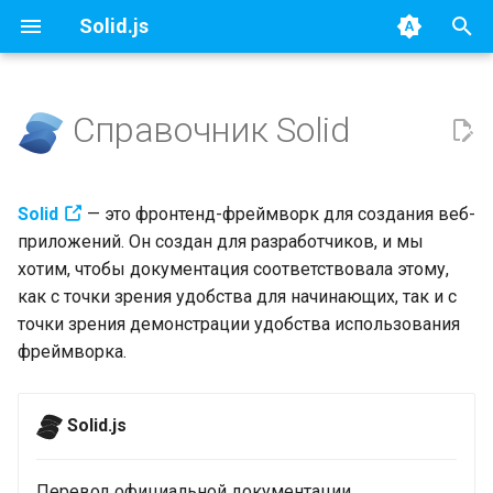
Solid.js
И
н
Справочник Solid
и
ц
Solid
— это фронтенд-фреймворк для создания веб-
и
приложений. Он создан для разработчиков, и мы
хотим, чтобы документация соответствовала этому,
а
как с точки зрения удобства для начинающих, так и с
л
точки зрения демонстрации удобства использования
фреймворка.
и
з
Solid.js
а
ц
Перевод официальной документации