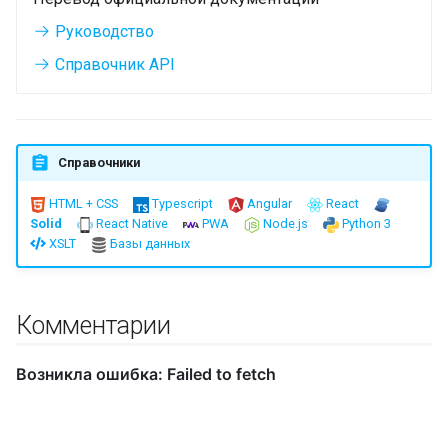
и
Руководство
я
Справочник API
п
о
и
Справочники
с
HTML + CSS
Typescript
Angular
React
Solid
React Native
PWA
Node.js
Python 3
к
XSLT
Базы данных
а
Комментарии