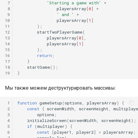
 7
'Starting a game with'
+
 8
playersArray
[
0
]
+
 9
' and '
+
10
playersArray
[
1
]
11
);
12
startTwoPlayerGame
(
13
playersArray
[
0
],
14
playersArray
[
1
]
15
);
16
return
;
17
}
18
startGame
();
19
}
Мы также можем деструктурировать массивы:
 1
function
gameSetup
(
options
,
playersArray
)
{
 2
const
{
screenWidth
,
screenHeight
,
multiplay
 3
options
;
 4
initializeScreen
(
screenWidth
,
screenHeight
);
 5
if
(
multiplayer
)
{
 6
const
[
player1
,
player2
]
=
playersArray
;
 7
console
.
log
(