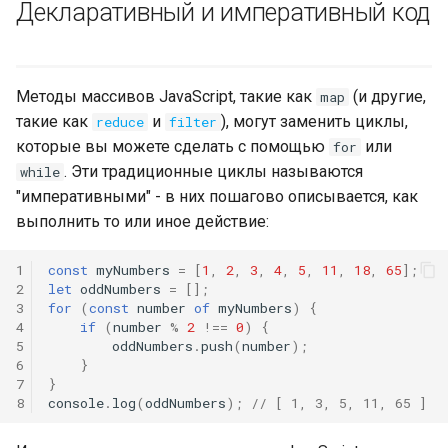
Декларативный и императивный код
Методы массивов JavaScript, такие как
(и другие,
map
такие как
и
), могут заменить циклы,
reduce
filter
которые вы можете сделать с помощью
или
for
. Эти традиционные циклы называются
while
"императивными" - в них пошагово описывается, как
выполнить то или иное действие:
1
const
myNumbers
=
[
1
,
2
,
3
,
4
,
5
,
11
,
18
,
65
];
2
let
oddNumbers
=
[];
3
for
(
const
number
of
myNumbers
)
{
4
if
(
number
%
2
!==
0
)
{
5
oddNumbers
.
push
(
number
);
6
}
7
}
8
console
.
log
(
oddNumbers
);
// [ 1, 3, 5, 11, 65 ]