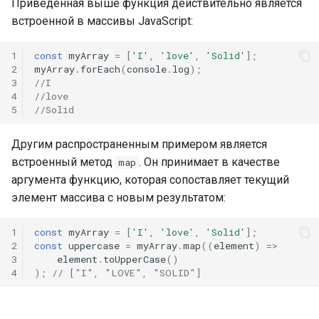
Приведенная выше функция действительно является
встроенной в массивы JavaScript:
1
const
myArray
=
[
'I'
,
'love'
,
'Solid'
];
2
myArray
.
forEach
(
console
.
log
);
3
//I
4
//love
5
//Solid
Другим распространенным примером является
встроенный метод
. Он принимает в качестве
map
аргумента функцию, которая сопоставляет текущий
элемент массива с новым результатом:
1
const
myArray
=
[
'I'
,
'love'
,
'Solid'
];
2
const
uppercase
=
myArray
.
map
((
element
)
=>
3
element
.
toUpperCase
()
4
);
// ["I", "LOVE", "SOLID"]