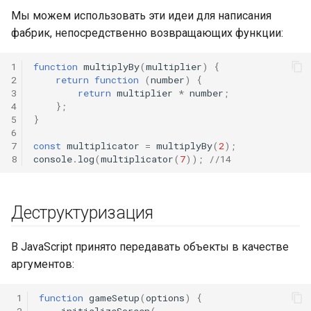
Мы можем использовать эти идеи для написания
фабрик, непосредственно возвращающих функции:
1
function
multiplyBy
(
multiplier
)
{
2
return
function
(
number
)
{
3
return
multiplier
*
number
;
4
};
5
}
6
7
const
multiplicator
=
multiplyBy
(
2
);
8
console
.
log
(
multiplicator
(
7
));
//14
Деструктуризация
В JavaScript принято передавать объекты в качестве
аргументов:
 1
function
gameSetup
(
options
)
{
 2
initializeScreen
(