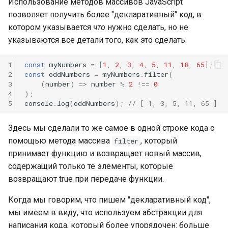
Использование методов массивов JavaScript
позволяет получить более "декларативный" код, в
котором указывается
что
нужно сделать, но не
указываются все детали того, как это сделать.
1
const
myNumbers
=
[
1
,
2
,
3
,
4
,
5
,
11
,
18
,
65
];
2
const
oddNumbers
=
myNumbers
.
filter
(
3
(
number
)
=>
number
%
2
!==
0
4
);
5
console
.
log
(
oddNumbers
);
// [ 1, 3, 5, 11, 65 ]
Здесь мы сделали то же самое в одной строке кода с
помощью метода массива
, который
filter
принимает функцию и возвращает новый массив,
содержащий только те элементы, которые
возвращают true при передаче функции.
Когда мы говорим, что пишем "декларативный код",
мы имеем в виду, что используем абстракции для
написания кода, который более упорядочен: больше