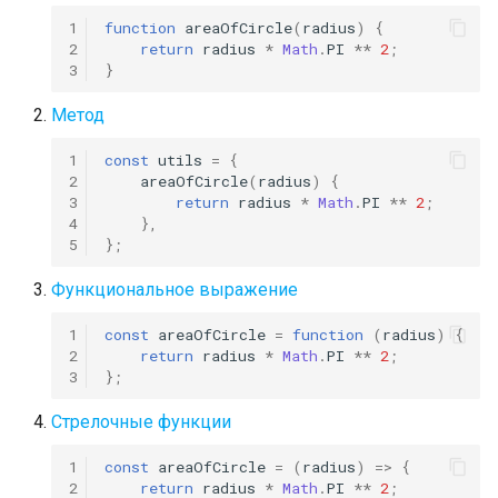
1
function
areaOfCircle
(
radius
)
{
2
return
radius
*
Math
.
PI
**
2
;
3
}
Метод
1
const
utils
=
{
2
areaOfCircle
(
radius
)
{
3
return
radius
*
Math
.
PI
**
2
;
4
},
5
};
Функциональное выражение
1
const
areaOfCircle
=
function
(
radius
)
{
2
return
radius
*
Math
.
PI
**
2
;
3
};
Стрелочные функции
1
const
areaOfCircle
=
(
radius
)
=>
{
2
return
radius
*
Math
.
PI
**
2
;