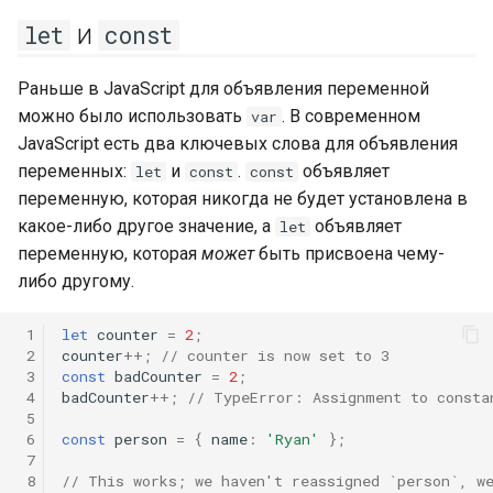
и
let
const
Раньше в JavaScript для объявления переменной
можно было использовать
. В современном
var
JavaScript есть два ключевых слова для объявления
переменных:
и
.
объявляет
let
const
const
переменную, которая никогда не будет установлена в
какое-либо другое значение, а
объявляет
let
переменную, которая
может
быть присвоена чему-
либо другому.
 1
let
counter
=
2
;
 2
counter
++
;
// counter is now set to 3
 3
const
badCounter
=
2
;
 4
badCounter
++
;
// TypeError: Assignment to consta
 5
 6
const
person
=
{
name
:
'Ryan'
};
 7
 8
// This works; we haven't reassigned `person`, w