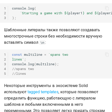
1
console
.
log
(
2
`Starting a game with 
${
player1
}
 and 
${
player
3
);
Шаблонные литералы также позволяют создавать
многострочные строки без необходимости вручную
вставлять символ
:
\n
1
const
multiline
=
`spans two
2
lines`
;
3
console
.
log
(
multiline
);
4
//spans two
5
//lines
Некоторые инструменты в экосистеме Solid
используют
tagged templates
, которые позволяют
определить функцию, работающую с литералом
шаблона и любыми включенными в него
переменными. Это позволяет легко придать строкам