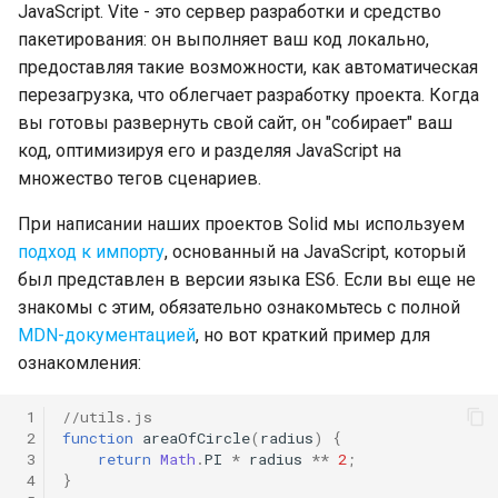
JavaScript. Vite - это сервер разработки и средство
пакетирования: он выполняет ваш код локально,
предоставляя такие возможности, как автоматическая
перезагрузка, что облегчает разработку проекта. Когда
вы готовы развернуть свой сайт, он "собирает" ваш
код, оптимизируя его и разделяя JavaScript на
множество тегов сценариев.
При написании наших проектов Solid мы используем
подход к импорту
, основанный на JavaScript, который
был представлен в версии языка ES6. Если вы еще не
знакомы с этим, обязательно ознакомьтесь с полной
MDN-документацией
, но вот краткий пример для
ознакомления:
 1
//utils.js
 2
function
areaOfCircle
(
radius
)
{
 3
return
Math
.
PI
*
radius
**
2
;
 4
}