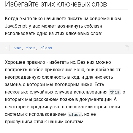
Избегайте этих ключевых слов
и
Стрелочные функции
я
Когда вы только начинаете писать на современном
Функции как аргументы
п
JavaScript, у вас может возникнуть соблазн
использовать одно из этих ключевых слов:
о
Декларативный и
императивный код
и
1
var
,
this
,
class
с
Ссылки
Хорошее правило - избегать их. Без них можно
к
построить любое приложение Solid, они добавляют
неоправданную сложность в код, и для них есть
а
замена, о которой мы поговорим ниже. Есть
несколько случайных случаев использования
, о
this
которых мы расскажем позже в документации. А
некоторые продвинутые пользователи строят свои
системы с использованием
, но не
class
прислушиваются к нашим советам.