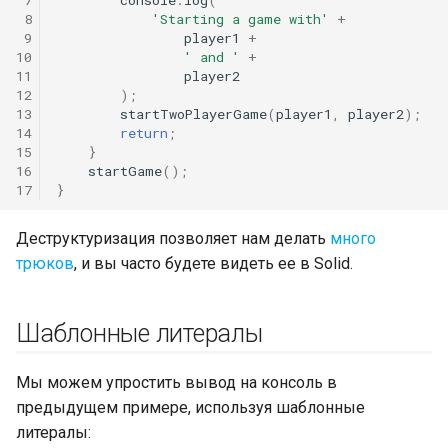
 8
'Starting a game with'
+
 9
player1
+
10
' and '
+
11
player2
12
);
13
startTwoPlayerGame
(
player1
,
player2
);
14
return
;
15
}
16
startGame
();
17
}
Деструктуризация позволяет нам делать
много
трюков
, и вы часто будете видеть ее в Solid.
Шаблонные литералы
Мы можем упростить вывод на консоль в
предыдущем примере, используя шаблонные
литералы: