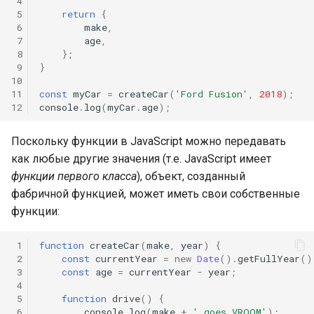
 4
 5
return
{
 6
make
,
 7
age
,
 8
};
 9
}
10
11
const
myCar
=
createCar
(
'Ford Fusion'
,
2018
);
12
console
.
log
(
myCar
.
age
);
Поскольку функции в JavaScript можно передавать
как любые другие значения (т.е. JavaScript имеет
функции первого класса
), объект, созданный
фабричной функцией, может иметь свои собственные
функции:
 1
function
createCar
(
make
,
year
)
{
 2
const
currentYear
=
new
Date
().
getFullYear
()
 3
const
age
=
currentYear
-
year
;
 4
 5
function
drive
()
{
 6
console
.
log
(
make
+
' goes VROOM'
);