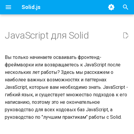
Solid.js
И
н
JavaScript для Solid
Избегайте этих ключевых
и
слов
ц
Вы только начинаете осваивать фронтенд-
let и const
и
фреймворки или возвращаетесь к JavaScript после
нескольких лет работы? Здесь мы расскажем о
а
Vite и импорт ES6
наиболее важных возможностях и паттернах
л
JavaScript, которые вам необходимо знать. JavaScript -
Фабричные функции и
гибкий язык, и существует множество подходов к его
и
замыкания
написанию, поэтому это не окончательное
з
руководство для всех кодовых баз JavaScript, а
Деструктуризация
а
руководство по "лучшим практикам" работы с Solid.
ц
Шаблонные литералы