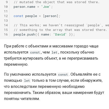
 9
// mutated the object that was stored there.
10
person
.
name
=
'Joe'
;
11
12
const
people
=
[
person
];
13
14
// This works; we haven't reassigned `people`, w
15
// something to the array that was stored there.
16
people
.
push
({
name
:
'David'
});
При работе с объектами и массивами гораздо чаще
используется
, чем
, поскольку обычно
const
let
требуется
мутировать
объект, а не
переприсваивать
переменную.
По умолчанию используется
. Объявляйте ее с
const
помощью
только в том случае, если обнаружите,
let
что впоследствии переменную необходимо
переназначить. Таким образом, ваши намерения будут
понятны читателям.