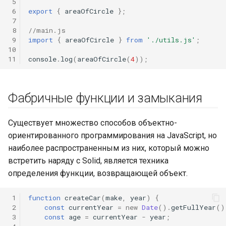
 5
 6
export
{
areaOfCircle
};
 7
 8
//main.js
 9
import
{
areaOfCircle
}
from
'./utils.js'
;
10
11
console
.
log
(
areaOfCircle
(
4
));
Фабричные функции и замыкания
Существует множество способов объектно-
ориентированного программирования на JavaScript, но
наиболее распространенным из них, который можно
встретить наряду с Solid, является техника
определения функции, возвращающей объект.
 1
function
createCar
(
make
,
year
)
{
 2
const
currentYear
=
new
Date
().
getFullYear
()
 3
const
age
=
currentYear
-
year
;