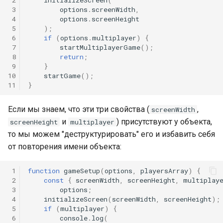
 3
options
.
screenWidth
,
 4
options
.
screenHeight
 5
);
 6
if
(
options
.
multiplayer
)
{
 7
startMultiplayerGame
();
 8
return
;
 9
}
10
startGame
();
11
}
Если мы знаем, что эти три свойства (
,
screenWidth
и
) присутствуют у объекта,
screenHeight
multiplayer
то мы можем "деструктурировать" его и избавить себя
от повторения имени объекта:
 1
function
gameSetup
(
options
,
playersArray
)
{
 2
const
{
screenWidth
,
screenHeight
,
multiplay
 3
options
;
 4
initializeScreen
(
screenWidth
,
screenHeight
);
 5
if
(
multiplayer
)
{
 6
console
.
log
(