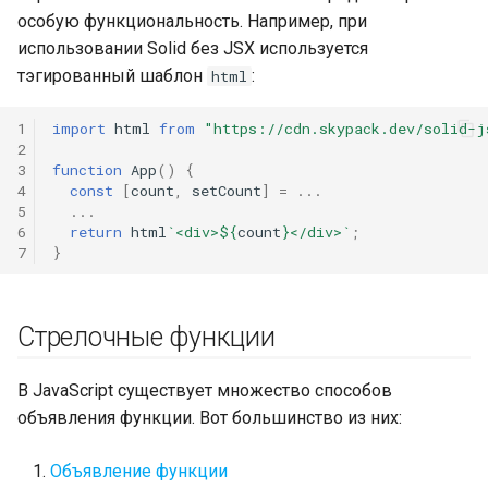
особую функциональность. Например, при
использовании Solid без JSX используется
тэгированный шаблон
:
html
1
import
html
from
"https://cdn.skypack.dev/solid-j
2
3
function
App
()
{
4
const
[
count
,
setCount
]
=
...
5
...
6
return
html
`<div>
${
count
}
</div>`
;
7
}
Стрелочные функции
В JavaScript существует множество способов
объявления функции. Вот большинство из них:
Объявление функции