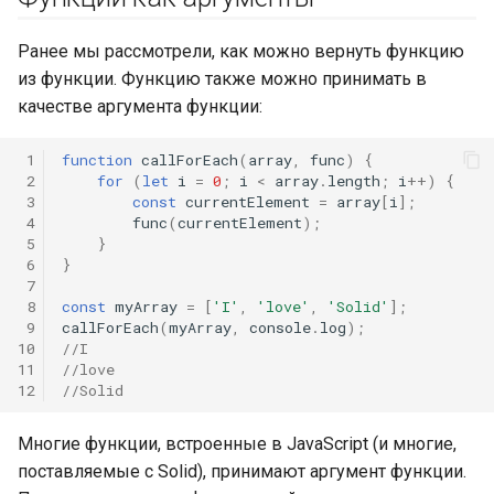
Ранее мы рассмотрели, как можно вернуть функцию
из функции. Функцию также можно принимать в
качестве аргумента функции:
 1
function
callForEach
(
array
,
func
)
{
 2
for
(
let
i
=
0
;
i
<
array
.
length
;
i
++
)
{
 3
const
currentElement
=
array
[
i
];
 4
func
(
currentElement
);
 5
}
 6
}
 7
 8
const
myArray
=
[
'I'
,
'love'
,
'Solid'
];
 9
callForEach
(
myArray
,
console
.
log
);
10
//I
11
//love
12
//Solid
Многие функции, встроенные в JavaScript (и многие,
поставляемые с Solid), принимают аргумент функции.