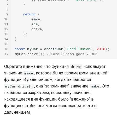
 7
}
 8
 9
return
{
10
make
,
11
age
,
12
drive
,
13
};
14
}
15
16
const
myCar
=
createCar
(
'Ford Fusion'
,
2018
);
17
myCar
.
drive
();
//Ford Fusion goes VROOM
Обратите внимание, что функция
использует
drive
значение
, которое было параметром внешней
make
функции. В дальнейшем, когда вызывается
, она "запоминает" значение
. Это
myCar.drive()
make
называется
закрытием
, поскольку значение,
находящееся вне функции, было "вложено" в
функцию, чтобы она могла использовать его в
дальнейшем.