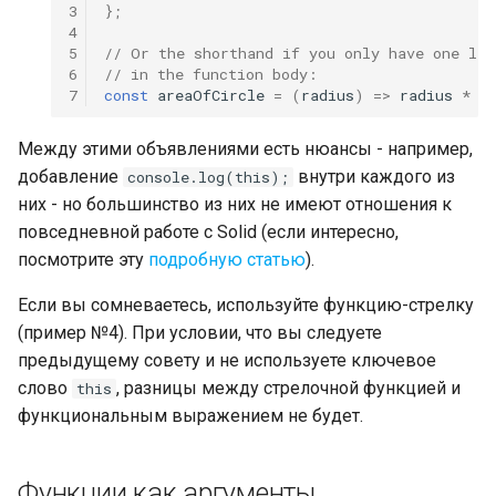
3
};
4
5
// Or the shorthand if you only have one lin
6
// in the function body:
7
const
areaOfCircle
=
(
radius
)
=>
radius
*
M
Между этими объявлениями есть нюансы - например,
добавление
внутри каждого из
console.log(this);
них - но большинство из них не имеют отношения к
повседневной работе с Solid (если интересно,
посмотрите эту
подробную статью
).
Если вы сомневаетесь, используйте функцию-стрелку
(пример №4). При условии, что вы следуете
предыдущему совету и не используете ключевое
слово
, разницы между стрелочной функцией и
this
функциональным выражением не будет.
Функции как аргументы