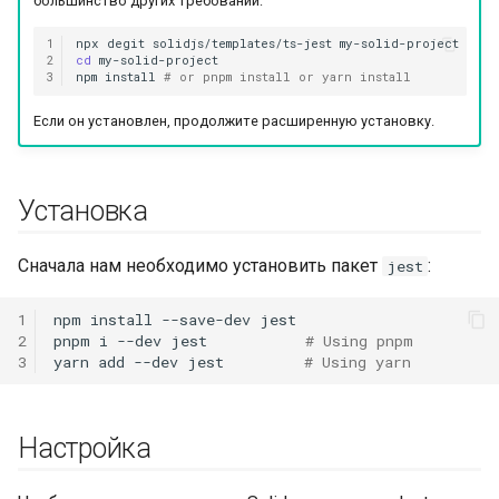
большинство других требований:
TypeScript
и
1
npx
degit
solidjs/templates/ts-jest
я
Альтернатива 2:
2
cd
my-solid-project

3
npm
install
# or pnpm install or yarn install
Использование ts-jest
п
для преобразования
Если он установлен, продолжите расширенную установку.
о
TypeScript
и
Игнорирование
Установка
с
некоторых файлов
к
Сначала нам необходимо установить пакет
:
jest
Другие преобразования
а
1
npm
install
--save-dev
jest

Окружение
2
pnpm
i
--dev
jest
# Using pnpm
3
yarn
add
--dev
jest
# Using yarn
Запуск тестов
Тестирование кода с
Настройка
помощью testing-library