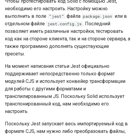
Чтобы протестировать код Solid с помощью Jest,
Установка testing-library
необходимо его настроить. Настройку можно
выполнить в поле
файла
или в
"jest"
package.json
Тестирование
отдельном файле
. Последний
jest.config.js
компонентов
позволяет иметь различные настройки, тестировать
код как на стороне клиента, так и на стороне сервера, а
Тестирование логики
также программно дополнять существующие
многократного
пресеты.
использования
На момент написания статьи Jest официально
Тестирование
поддерживает непосредственно только формат
пользовательских
модулей CJS и использует конвейер трансформации
директив
для работы с другими форматами и
транспилированным JS. Поскольку Solid использует
Ссылки
транспонированный код, нам необходимо его
настроить.
Поскольку Jest запускает весь импортируемый код в
формате CJS, нам нужно либо преобразовать файлы,