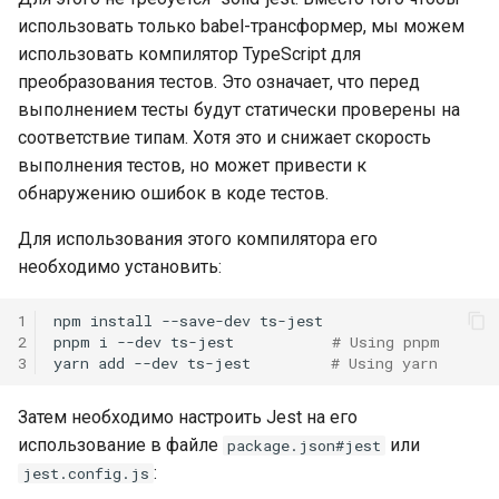
использовать только babel-трансформер, мы можем
использовать компилятор TypeScript для
преобразования тестов. Это означает, что перед
выполнением тесты будут статически проверены на
соответствие типам. Хотя это и снижает скорость
выполнения тестов, но может привести к
обнаружению ошибок в коде тестов.
Для использования этого компилятора его
необходимо установить:
1
npm
install
--save-dev
ts-jest

2
pnpm
i
--dev
ts-jest
# Using pnpm
3
yarn
add
--dev
ts-jest
# Using yarn
Затем необходимо настроить Jest на его
использование в файле
или
package.json#jest
:
jest.config.js