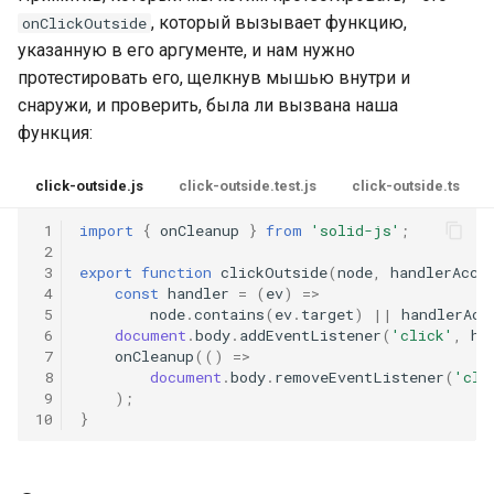
, который вызывает функцию,
onClickOutside
указанную в его аргументе, и нам нужно
протестировать его, щелкнув мышью внутри и
снаружи, и проверить, была ли вызвана наша
функция:
click-outside.js
click-outside.test.js
click-outside.ts
 1
import
{
onCleanup
}
from
'solid-js'
;
 2
 3
export
function
clickOutside
(
node
,
handlerAcce
 4
const
handler
=
(
ev
)
=>
 5
node
.
contains
(
ev
.
target
)
||
handlerAcc
 6
document
.
body
.
addEventListener
(
'click'
,
ha
 7
onCleanup
(()
=>
 8
document
.
body
.
removeEventListener
(
'cli
 9
);
10
}