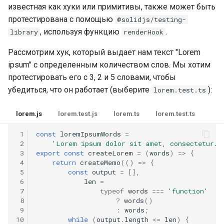
известная как хуки или примитивы, также может быть
протестирована с помощью
@solidjs/testing-
, используя функцию
.
library
renderHook
Рассмотрим хук, который выдает нам текст "Lorem
ipsum" с определенным количеством слов. Мы хотим
протестировать его с 3, 2 и 5 словами, чтобы
убедиться, что он работает (выберите
):
lorem.test.ts
lorem.js
lorem.test.js
lorem.ts
lorem.test.ts
 1
const
loremIpsumWords
=
 2
'Lorem ipsum dolor sit amet, consectetur…'
 3
export
const
createLorem
=
(
words
)
=>
{
 4
return
createMemo
(()
=>
{
 5
const
output
=
[],
 6
len
=
 7
typeof
words
===
'function'
 8
?
words
()
 9
:
words
;
10
while
(
output
.
length
<=
len
)
{