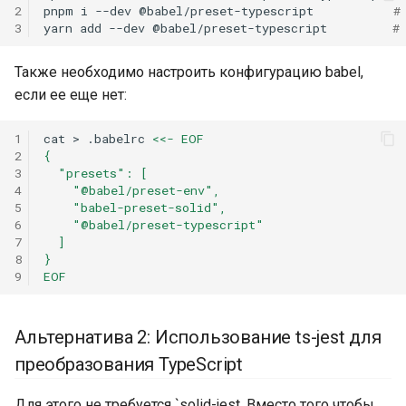
2
pnpm
i
--dev
@babel/preset-typescript
#
3
yarn
add
--dev
@babel/preset-typescript
#
Также необходимо настроить конфигурацию babel,
если ее еще нет:
1
cat
>
.babelrc
<<- EOF
2
{
3
  "presets": [
4
    "@babel/preset-env",
5
    "babel-preset-solid",
6
    "@babel/preset-typescript"
7
  ]
8
}
9
EOF
Альтернатива 2: Использование ts-jest для
преобразования TypeScript
Для этого не требуется `solid-jest. Вместо того чтобы