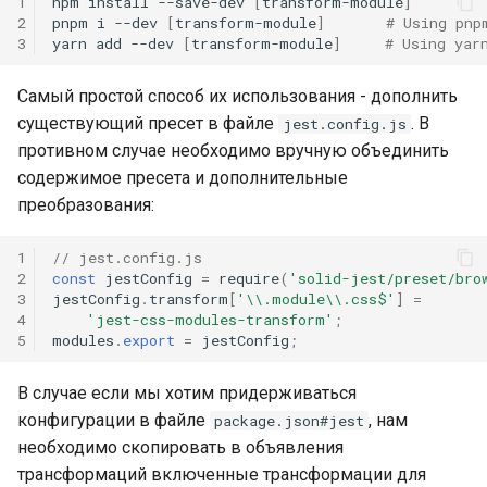
1
npm
install
--save-dev
[
transform-module
]
2
pnpm
i
--dev
[
transform-module
]
# Using pnp
3
yarn
add
--dev
[
transform-module
]
# Using yar
Самый простой способ их использования - дополнить
существующий пресет в файле
. В
jest.config.js
противном случае необходимо вручную объединить
содержимое пресета и дополнительные
преобразования:
1
// jest.config.js
2
const
jestConfig
=
require
(
'solid-jest/preset/bro
3
jestConfig
.
transform
[
'\\.module\\.css$'
]
=
4
'jest-css-modules-transform'
;
5
modules
.
export
=
jestConfig
;
В случае если мы хотим придерживаться
конфигурации в файле
, нам
package.json#jest
необходимо скопировать в объявления
трансформаций включенные трансформации для