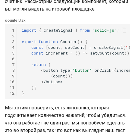
счетчик. Рассмотрим следующий компонент, который
вы могли видеть на игровой площадке:
counter.tsx
 1
import
{
createSignal
}
from
'solid-js'
;
 2
 3
export
function
Counter
()
{
 4
const
[
count
,
setCount
]
=
createSignal
(
1
);
 5
const
increment
=
()
=>
setCount
(
count
()
+
 6
 7
return
(
 8
<
button
type
=
"button"
onClick
=
{
increme
 9
{
count
()}
10
<
/button>
11
);
12
}
Мы хотим проверить, есть ли кнопка, которая
подсчитывает количество нажатий; чтобы убедиться,
что она работает не один раз, мы попробуем сделать
это во второй раз, так что вот как выглядит наш тест: