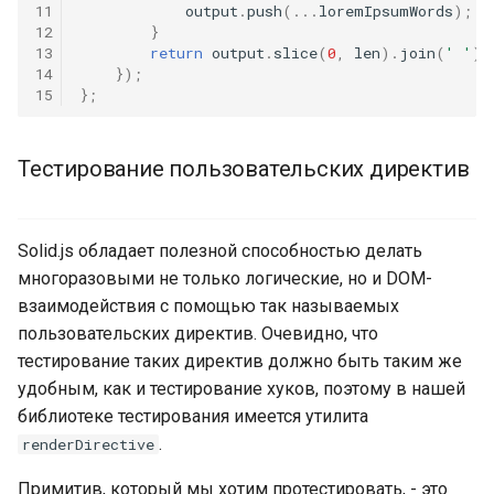
11
output
.
push
(...
loremIpsumWords
);
12
}
13
return
output
.
slice
(
0
,
len
).
join
(
' '
);
14
});
15
};
Тестирование пользовательских директив
Solid.js обладает полезной способностью делать
многоразовыми не только логические, но и DOM-
взаимодействия с помощью так называемых
пользовательских директив. Очевидно, что
тестирование таких директив должно быть таким же
удобным, как и тестирование хуков, поэтому в нашей
библиотеке тестирования имеется утилита
.
renderDirective
Примитив, который мы хотим протестировать, - это