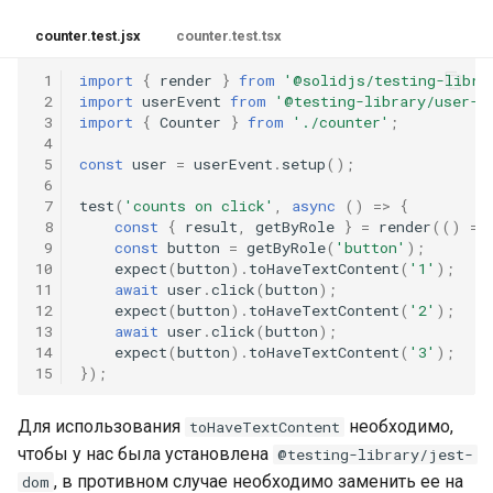
counter.test.jsx
counter.test.tsx
 1
import
{
render
}
from
'@solidjs/testing-libra
 2
import
userEvent
from
'@testing-library/user-e
 3
import
{
Counter
}
from
'./counter'
;
 4
 5
const
user
=
userEvent
.
setup
();
 6
 7
test
(
'counts on click'
,
async
()
=>
{
 8
const
{
result
,
getByRole
}
=
render
(()
=>
 9
const
button
=
getByRole
(
'button'
);
10
expect
(
button
).
toHaveTextContent
(
'1'
);
11
await
user
.
click
(
button
);
12
expect
(
button
).
toHaveTextContent
(
'2'
);
13
await
user
.
click
(
button
);
14
expect
(
button
).
toHaveTextContent
(
'3'
);
15
});
Для использования
необходимо,
toHaveTextContent
чтобы у нас была установлена
@testing-library/jest-
, в противном случае необходимо заменить ее на
dom