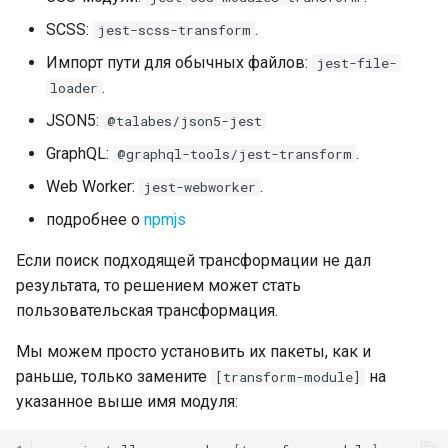
SCSS:
.
jest-scss-transform
Импорт пути для обычных файлов:
jest-file-
.
loader
JSON5:
@talabes/json5-jest
GraphQL:
.
@graphql-tools/jest-transform
Web Worker:
.
jest-webworker
подробнее о
npmjs
Если поиск подходящей трансформации не дал
результата, то решением может стать
пользовательская трансформация.
Мы можем просто установить их пакеты, как и
раньше, только замените
на
[transform-module]
указанное выше имя модуля: