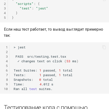
2
"scripts"
:
{
3
"test"
:
"jest"
4
}
5
}
Если наш тест работает, то вывод выглядит примерно
так:
 1
>
jest

 2
 3
PASS
 4
✓
changes
text
on
click
(
53
ms
)
 5
 6
Test
Suites:
1
passed,
1
total

 7
Tests:
1
passed,
1
total

 8
Snapshots:
0
total

 9
Time:
4
.012
s

10
Ran
all
test
Тестирование кода с помощью