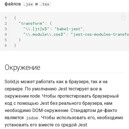
файлов
и
:
.jsx
.tsx
1
{
2
"transform"
:
{
3
"\\.[jt]s$"
:
"babel-jest"
,
4
"\\.module\\.css$"
:
"jest-css-modules-transf
5
}
6
}
Окружение
Solid.js может работать как в браузере, так и на
сервере. По умолчанию Jest тестирует все в
окружении node. Чтобы протестировать браузерный
код с помощью Jest без реального браузера, нам
необходимо DOM-окружение. Стандартом де-факто
является
. Чтобы использовать его, необходимо
jsdom
установить его вместе со средой Jest: