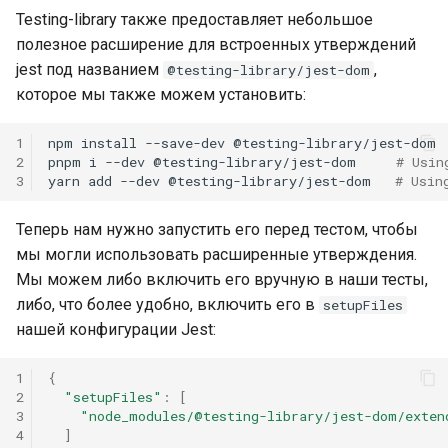
Testing-library также предоставляет небольшое
полезное расширение для встроенных утверждений
jest под названием
,
@testing-library/jest-dom
которое мы также можем установить:
1
npm
install
--save-dev
@testing-library/jest-dom

2
pnpm
i
--dev
@testing-library/jest-dom
# Usin
3
yarn
add
--dev
@testing-library/jest-dom
# Usin
Теперь нам нужно запустить его перед тестом, чтобы
мы могли использовать расширенные утверждения.
Мы можем либо включить его вручную в наши тесты,
либо, что более удобно, включить его в
setupFiles
нашей конфигурации Jest:
1
{
2
"setupFiles"
:
[
3
"node_modules/@testing-library/jest-dom/exten
4
]