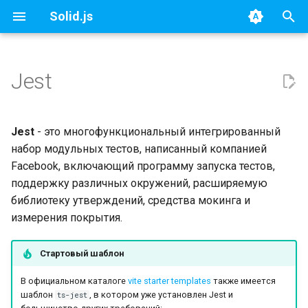
Solid.js
И
н
Jest
Установка
и
ц
Настройка
Jest
- это многофункциональный интегрированный
и
набор модульных тестов, написанный компанией
Преобразование кода
Facebook, включающий программу запуска тестов,
а
Solid
поддержку различных окружений, расширяемую
л
библиотеку утверждений, средства мокинга и
TypeScript
измерения покрытия.
и
преобразование кода
з
Стартовый шаблон
Альтернатива 1:
а
Использование babel
В официальном каталоге
vite starter templates
также имеется
ц
для преобразования
шаблон
, в котором уже установлен Jest и
ts-jest