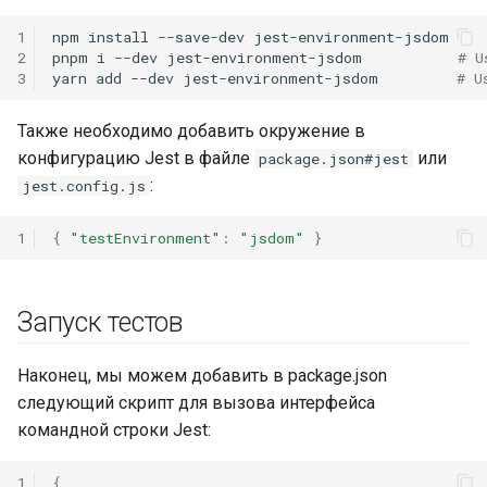
1
npm
install
--save-dev
jest-environment-jsdom

2
pnpm
i
--dev
jest-environment-jsdom
# U
3
yarn
add
--dev
jest-environment-jsdom
# U
Также необходимо добавить окружение в
конфигурацию Jest в файле
или
package.json#jest
:
jest.config.js
1
{
"testEnvironment"
:
"jsdom"
}
Запуск тестов
Наконец, мы можем добавить в package.json
следующий скрипт для вызова интерфейса
командной строки Jest:
1
{