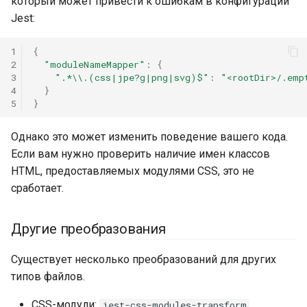
который может привести к ошибкам в конфигурации
Jest:
1
{
2
"moduleNameMapper"
:
{
3
".*\\.(css|jpe?g|png|svg)$"
:
"<rootDir>/.emp
4
}
5
}
Однако это может изменить поведение вашего кода.
Если вам нужно проверить наличие имен классов
HTML, предоставляемых модулями CSS, это не
сработает.
Другие преобразования
Существует несколько преобразований для других
типов файлов.
CSS-модули:
.
jest-css-modules-transform