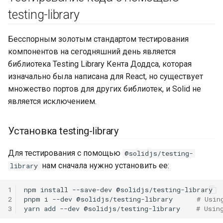
testing-library
Бесспорным золотым стандартом тестирования
компонентов на сегодняшний день является
библиотека Testing Library Кента Доддса, которая
изначально была написана для React, но существует
множество портов для других библиотек, и Solid не
является исключением.
Установка testing-library
Для тестирования с помощью
@solidjs/testing-
нам сначала нужно установить ее:
library
1
npm
install
--save-dev
@solidjs/testing-library

2
pnpm
i
--dev
@solidjs/testing-library
# Usin
3
yarn
add
--dev
@solidjs/testing-library
# Usin