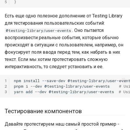
5
}
Есть еще одно полезное дополнение от Testing Library
для тестирования пользовательских событий:
. Оно пытается
@testing-library/user-events
воспроизвести реальные события, которые обычно
происходят в ситуации с пользователем, например, он
фокусирует поля ввода перед тем, как набрать в них
текст. Если мы хотим протестировать сложную
интерактивность, то следует установить и ее.
1
npm
install
--save-dev
@testing-library/user-event
2
pnpm
i
--dev
@testing-library/user-events
# Us
3
yarn
add
--dev
@testing-library/user-events
# Us
Тестирование компонентов
Давайте протестируем наш самый простой пример -