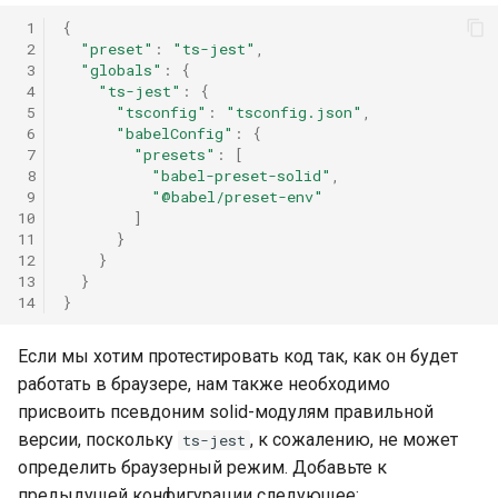
 1
{
 2
"preset"
:
"ts-jest"
,
 3
"globals"
:
{
 4
"ts-jest"
:
{
 5
"tsconfig"
:
"tsconfig.json"
,
 6
"babelConfig"
:
{
 7
"presets"
:
[
 8
"babel-preset-solid"
,
 9
"@babel/preset-env"
10
]
11
}
12
}
13
}
14
}
Если мы хотим протестировать код так, как он будет
работать в браузере, нам также необходимо
присвоить псевдоним solid-модулям правильной
версии, поскольку
, к сожалению, не может
ts-jest
определить браузерный режим. Добавьте к
предыдущей конфигурации следующее: