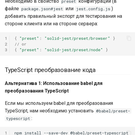
необходимо в свойство
конфигурации (в
preset
файле
или
)
package.json#jest
jest.config.js
добавить правильный экспорт для тестирования на
стороне клиента или на стороне сервера:
1
{
"preset"
:
"solid-jest/preset/browser"
}
2
// or
3
{
"preset"
:
"solid-jest/preset/node"
}
TypeScript преобразование кода
Альтернатива 1: Использование babel для
преобразования TypeScript
Если мы используем babel для преобразования
TypeScript, нам необходимо установить
@babel/preset-
:
typescript
1
npm
install
--save-dev
@babel/preset-typescript
