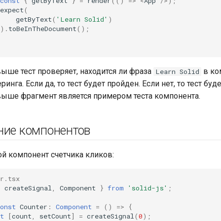
const
{
getByText
}
=
render
(()
=>
<
App
/>
);
expect
(
getByText
(
'Learn Solid'
)
).
toBeInTheDocument
();
ше тест проверяет, находится ли фраза
в ко
Learn Solid
ринга. Если да, то тест будет пройден. Если нет, то тест буд
ыше фрагмент является примером теста компонента.
ние компонентов
й компонент счетчика кликов:
r.tsx
{
createSignal
,
Component
}
from
'solid-js'
;
onst
Counter
:
Component
=
()
=>
{
t
[
count
,
setCount
]
=
createSignal
(
0
);