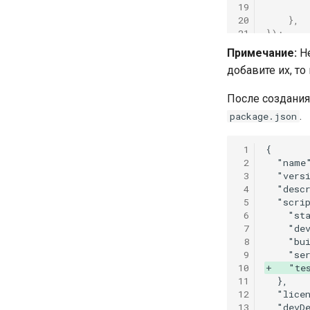
19
20
},
21
});
Примечание:
Не
добавите их, то
После создания
.
package.json
 1
 2
 3
 4
 5
 6
 7
 8
 9
10
+   "te
11
12
13