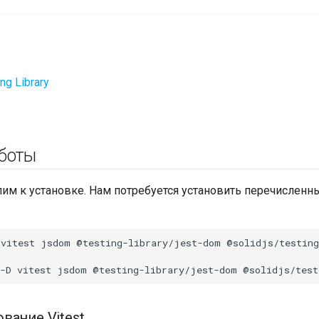
ing Library
боты
пим к установке. Нам потребуется установить перечислен
vitest
jsdom
@testing-library/jest-dom
-D
vitest
jsdom
@testing-library/jest-dom
вание Vitest