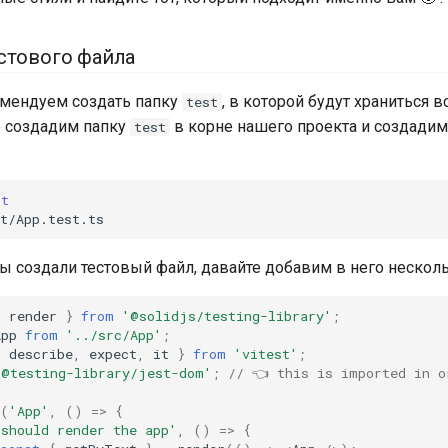
стового файла
омендуем создать папку
, в которой будут храниться 
test
е создадим папку
в корне нашего проекта и создадим
test
st
мы создали тестовый файл, давайте добавим в него несколь
{
render
}
from
'@solidjs/testing-library'
;
App
from
'../src/App'
;
{
describe
,
expect
,
it
}
from
'vitest'
;
'@testing-library/jest-dom'
;
// 👈 this is imported in o
(
'App'
,
()
=>
{
'should render the app'
,
()
=>
{