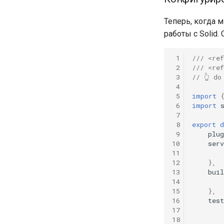
Теперь, когда 
работы с Solid
 1
/// <re
 2
/// <re
 3
// 👆 do
 4
 5
import
 6
import
 7
 8
export
d
 9
plug
10
serv
11
12
},
13
buil
14
15
},
16
test
17
18