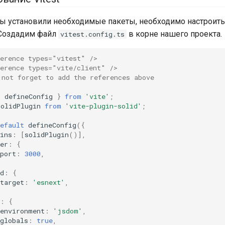
мы установили необходимые пакеты, необходимо настроить 
. Создадим файл
в корне нашего проекта.
vitest.config.ts
ference types="vitest" />
ference types="vite/client" />
 not forget to add the references above
{
defineConfig
}
from
'vite'
;
solidPlugin
from
'vite-plugin-solid'
;
efault
defineConfig
({
ins
:
[
solidPlugin
()],
er
:
{
port
:
3000
,
d
:
{
target
:
'esnext'
,
:
{
environment
:
'jsdom'
,
globals
:
true
,