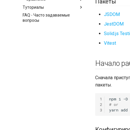
Пакеты
Туториалы
JSDOM
FAQ - Часто задаваемые
вопросы
JestDOM
Solid.js Test
Vitest
Начало ра
Сначала присту
пакеты.
1
npm
i
-D
2
# or
3
yarn
add
Конфигуриро