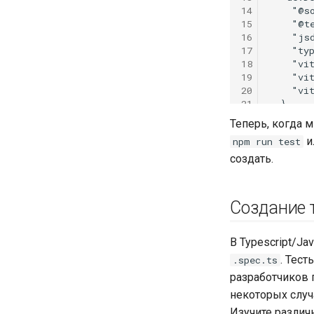
14
15
16
17
18
19
20
21
22
Теперь, когда 
23
и
npm run test
24
 }

25
создать.
Создание 
В Typescript/J
. Тес
.spec.ts
разработчиков 
некоторых случ
Изучите различн