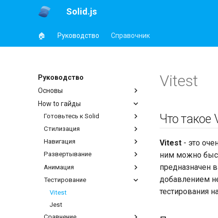
Solid.js
🏠
Руководство
Справочник
Vitest
Руководство
Основы
How to гайды
Что такое V
Готовьтесь к Solid
Стилизация
Навигация
Vitest
- это оч
ним можно быстр
Развертывание
предназначен в
Анимация
добавлением н
Тестирование
тестирования н
Vitest
Jest
Сравнение