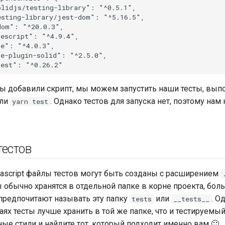
мы добавили скрипт, мы можем запустить наши тесты, вы
ли
. Однако тестов для запуска нет, поэтому нам
yarn test
тестов
avascript файлы тестов могут быть созданы с расширением
ты обычно хранятся в отдельной папке в корне проекта, бо
предпочитают называть эту папку
или
. О
tests
__tests__
аях тесты лучше хранить в той же папке, что и тестируемы
ые стили и найдите тот, который подходит именно вам 🙂 .