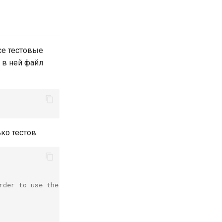
все тестовые
 в ней файл
ко тестов.
rder to use the jest-dom matchers