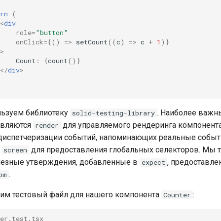
rn
(
<
div
role
=
"button"
onClick
=
{()
=>
setCount
((
c
)
=>
c
+
1
)}
>
Count
:
{
count
()}
</
div
>
льзуем библиотеку
. Наиболее важ
solid-testing-library
являются
для управляемого рендеринга компонент
render
диспетчеризации событий, напоминающих реальные событ
и
для предоставления глобальных селекторов. Мы 
screen
лезные утверждения, добавленные в
, предоставл
expect
.
om
дим тестовый файл для нашего компонента
:
Counter
er.test.tsx