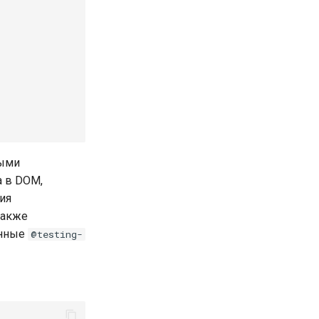
ными
а в DOM,
ия
также
енные
@testing-