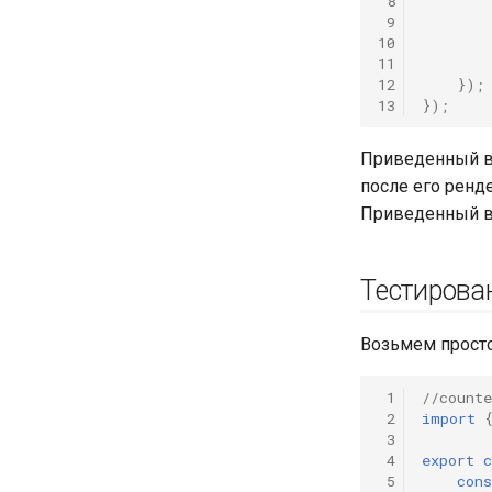
 8
 9
10
11
12
});
13
});
Приведенный вы
после его ренде
Приведенный в
Тестирова
Возьмем просто
 1
//counte
 2
import
 3
 4
export
c
 5
cons