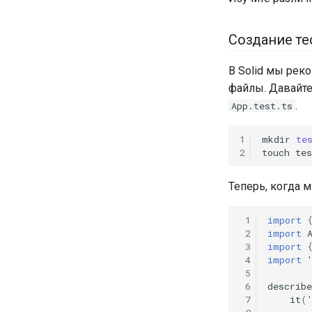
Создание те
В Solid мы рек
файлы. Давайт
.
App.test.ts
1
mkdir
te
2
touch
Теперь, когда 
 1
import
 2
import
 3
import
 4
import
 5
 6
describe
 7
it
(