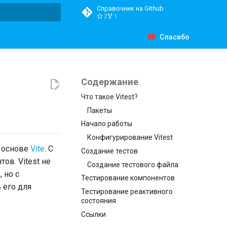
Справочник на Github
2
1
ция поиска
Спасибо
Содержание
Что такое Vitest?
Пакеты
Начало работы
Конфигурирование Vitest
а основе
Vite
. С
Создание тестов
ов. Vitest не
Создание тестового файла
 но с
Тестирование компонентов
 его для
Тестирование реактивного
состояния
Ссылки