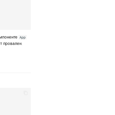
мпоненте
App
ет провален.