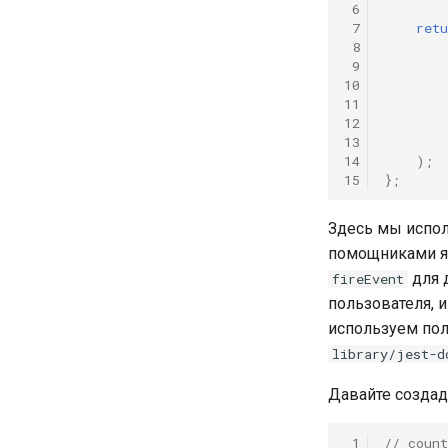
 6
 7
retu
 8
 9
10
11
12
13
14
);
15
};
Здесь мы испо
помощниками 
для 
fireEvent
пользователя, 
используем по
library/jest-d
Давайте созда
 1
// count