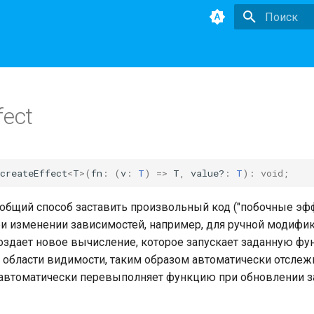
Инициализа
fect
createEffect
<
T
>
(
fn
:
(
v
:
T
)
=>
T
,
value?
:
T
)
:
void
;
 общий способ заставить произвольный код ("побочные эф
и изменении зависимостей, например, для ручной модифи
оздает новое вычисление, которое запускает заданную фу
области видимости, таким образом автоматически отслеж
 автоматически перевыполняет функцию при обновлении з