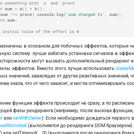
do something with `a` and `prevA`
t
sum
=
a
()
+
b
();
(
sum
!==
prevA
)
console
.
log
(
'sum changed to'
,
sum
);
rn
sum
;
 initial value of the effect is 0
значены в основном для побочных эффектов, которые чи
вную систему: лучше избегать установки сигналов в эффек
 осторожности могут вызвать дополнительный рендеринг 
иклы эффектов. Вместо этого лучше использовать
create
ых значений, зависящих от других реактивных значений, 
тема знала, что от чего зависит, и могла оптимизировать 
ние функции эффекта происходит не сразу, а по расписан
ущей фазы рендеринга (например, после вызова функции,
ot
или
runWithOwner
). Если необходимо дождаться первого 
eueMicrotask
(выполняется до рендеринга DOM браузером) и
() или setTimeout(..., 0) (выполняется после рендеринга брау