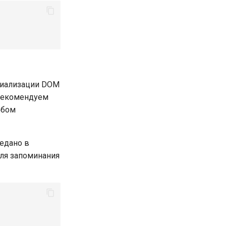
ициализации DOM
 рекомендуем
обом
едано в
ля запоминания